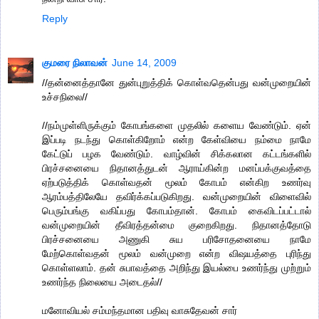
Reply
குமரை நிலாவன்
June 14, 2009
//தன்னைத்தானே துன்புறுத்திக் கொள்வதென்பது வன்முறையின்
உச்சநிலை//
//நம்முள்ளிருக்கும் கோபங்களை முதலில் களைய வேண்டும். ஏன்
இப்படி நடந்து கொள்கிறோம் என்ற கேள்வியை நம்மை நாமே
கேட்டுப் பழக வேண்டும். வாழ்வின் சிக்கலான கட்டங்களில்
பிரச்சனையை நிதானத்துடன் ஆராய்கின்ற மனப்பக்குவத்தை
ஏற்படுத்திக் கொள்வதன் மூலம் கோபம் என்கிற உணர்வு
ஆரம்பத்திலேயே தவிர்க்கப்படுகிறது. வன்முறையின் விளைவில்
பெரும்பங்கு வகிப்பது கோபம்தான். கோபம் கைவிடப்பட்டால்
வன்முறையின் தீவிரத்தன்மை குறைகிறது. நிதானத்தோடு
பிரச்சனையை அணுகி சுய பரிசோதனையை நாமே
மேற்கொள்வதன் மூலம் வன்முறை என்ற விஷயத்தை புரிந்து
கொள்ளலாம். தன் சுபாவத்தை அறிந்து இயல்பை உணர்ந்து முற்றும்
உணர்ந்த நிலையை அடைதல்//
மனோவியல் சம்மந்தமான பதிவு வாசுதேவன் சார்