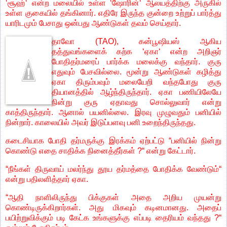
‘சூஹ்‘ என்ற மலையில் உள்ள ‘ஷோரின்‘ ஆலயத்திற்கு அருகில்
உள்ள குகையில் தங்கினார். எதிரே இருந்த குன்றை உற்றுப் பார்த்து
யாரிடமும் பேசாது ஒன்பது ஆண்டுகள் தவம் செய்தார்.
தாவோ (TAO), கன்பூஷியஸ் ஆகிய
தத்துவங்களைக் கற்க ‘ஏகா‘ என்ற அறிஞர்
போதிதர்மரைப் பார்க்க மலைக்கு வந்தார். குரு
எதுவும் பேசவில்லை. மூன்று ஆண்டுகள் கழித்து
ஏகா திரும்பவும் மலையேறி வந்தபோது குரு
தியானத்தில் ஆழ்ந்திருந்தார். ஏகா பணியிலேயே
நின்று குரு ஏதாவது சொல்லுவார் என்று
காத்திருந்தார். ஆனால் பயனில்லை. இரவு முழுவதும் பனியில்
நின்றார். காலையில் அவர் இடுப்பளவு பனி உறைந்திருந்தது.
கடைசியாக போதி தர்மருக்கு இரக்கம் ஏற்பட்டு “பனியில் நின்று
கொண்டு எதை சாதிக்க நினைத்தீர்கள் ?“ என்று கேட்டார்.
“நீங்கள் திருவாய் மலர்ந்து தூய தர்மத்தை போதிக்க வேண்டும்“
என்று பதிலளித்தார் ஏகா.
“ஆதி நாளிலிருந்து பிக்குகள் அதை அறிய முயன்று
கொண்டிருக்கிறார்கள். அது மிகவும் கடினமானது. அதைப்
பயிற்றுவிக்கும் படி கேட்க உங்களுக்கு எப்படி தைரியம் வந்தது ?“