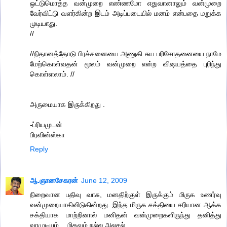
ஒட்டுமொத்த வன்முறை எண்ணமோ எதுவானாலும் வன்முறை
வேர்விட்டு வளர்கின்ற இடம் அடிப்படையில் மனம் என்பதை மறுக்க
முடியாது.
//
//நிதானத்தோடு பிரச்சனையை அணுகி சுய பரிசோதனையை நாமே
மேற்கொள்வதன் மூலம் வன்முறை என்ற விஷயத்தை புரிந்து
கொள்ளலாம். //
அருமையாக இருக்கிறது .
-ப்ரியமுடன்
பிரவின்ஸ்கா
Reply
ஆ.ஞானசேகரன்
June 12, 2009
நிறைவான பதிவு வாசு, மனதிற்குள் இருக்கும் மிருக உணர்வு
வன்முறையாகிவிடுகின்றது. இந்த மிருக சக்தியை சரியான ஆக்க
சக்தியாக மாற்றினால் மனிதன் வன்முறைகளிருந்து தனித்து
வரமுடியும்... மிகவும் நல்ல அலசல்....