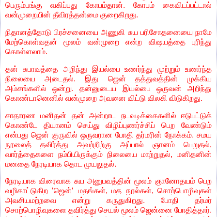
பெரும்பங்கு வகிப்பது கோபம்தான். கோபம் கைவிடப்பட்டால்
வன்முறையின் தீவிரத்தன்மை குறைகிறது.
நிதானத்தோடு பிரச்சனையை அணுகி சுய பரிசோதனையை நாமே
மேற்கொள்வதன் மூலம் வன்முறை என்ற விஷயத்தை புரிந்து
கொள்ளலாம்.
தன் சுபாவத்தை அறிந்து இயல்பை உணர்ந்து முற்றும் உணர்ந்த
நிலையை அடைதல். இது ஜென் தத்துவத்தின் முக்கிய
அம்சங்களில் ஒன்று. தன்னுடைய இயல்பை ஒருவன் அறிந்து
கொண்டானெனில் வன்முறை அவனை விட்டு விலகி விடுகிறது.
சாதாரண மனிதன் தன் அன்றாட நடவடிக்கைகளில் ஈடுபட்டுக்
கொண்டே தியானம் செய்து விழிப்புணர்ச்சிப் பெற வேண்டும்
என்பது ஜென் குருவில் ஒருவரான போதி தர்மரின் நோக்கம். சமய
நூலைத் தவிர்த்து அவற்றிற்கு அப்பால் ஞானம் பெறுதல்,
வார்த்தைகளை நம்பியிருக்கும் நிலையை மாற்றுதல், மனிதனின்
மனதை நேரடியாக தொட முயலுதல்.
நேரடியாக விரைவாக சுய அனுபவத்தின் மூலம் ஞானோதயம் பெற
வழிகாட்டுகிற ‘ஜென்‘ மதங்கள், மத நூல்கள், சொற்பொழிவுகள்
அவசியமற்றவை என்று கருதுகிறது. போதி தர்மர்
சொற்பொழிவுகளை தவிர்த்து செயல் மூலம் ஜென்னை போதித்தார்.