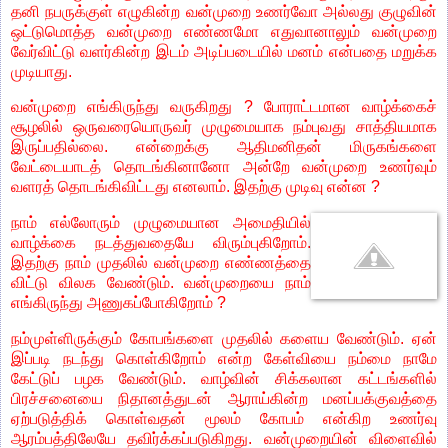
தனி நபருக்குள் எழுகின்ற வன்முறை உணர்வோ அல்லது குழுவின்
ஒட்டுமொத்த வன்முறை எண்ணமோ எதுவானாலும் வன்முறை
வேர்விட்டு வளர்கின்ற இடம் அடிப்படையில் மனம் என்பதை மறுக்க
முடியாது.
வன்முறை எங்கிருந்து வருகிறது ? போராட்டமான வாழ்க்கைச்
சூழலில் ஒருவரையொருவர் முழுமையாக நம்புவது சாத்தியமாக
இருப்பதில்லை. என்றைக்கு ஆதிமனிதன் மிருகங்களை
வேட்டையாடத் தொடங்கினானோ அன்றே வன்முறை உணர்வும்
வளரத் தொடங்கிவிட்டது எனலாம். இதற்கு முடிவு என்ன ?
நாம் எல்லோரும் முழுமையான அமைதியில்
வாழ்க்கை நடத்துவதையே விரும்புகிறோம்.
இதற்கு நாம் முதலில் வன்முறை எண்ணத்தை
விட்டு விலக வேண்டும். வன்முறையை நாம்
எங்கிருந்து அணுகப்போகிறோம் ?
நம்முள்ளிருக்கும் கோபங்களை முதலில் களைய வேண்டும். ஏன்
இப்படி நடந்து கொள்கிறோம் என்ற கேள்வியை நம்மை நாமே
கேட்டுப் பழக வேண்டும். வாழ்வின் சிக்கலான கட்டங்களில்
பிரச்சனையை நிதானத்துடன் ஆராய்கின்ற மனப்பக்குவத்தை
ஏற்படுத்திக் கொள்வதன் மூலம் கோபம் என்கிற உணர்வு
ஆரம்பத்திலேயே தவிர்க்கப்படுகிறது. வன்முறையின் விளைவில்