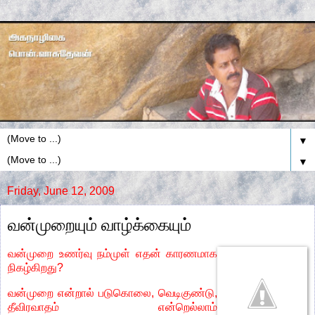
▼
▼
Friday, June 12, 2009
வன்முறையும் வாழ்க்கையும்
வன்முறை உணர்வு நம்முள் எதன் காரணமாக
நிகழ்கிறது?
வன்முறை என்றால் படுகொலை, வெடிகுண்டு,
தீவிரவாதம் என்றெல்லாம்