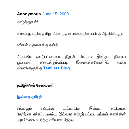
Anonymous
June 15, 2009
வாழ்த்துகள்!
உங்களது பதிவு தமிழர்ஸின் முதல் பக்கத்தில் பப்ளிஷ் ஆகிவிட்டது.
உங்கள் வருகைக்கு நன்றி,
அப்படியே ஓட்டுபட்டையை நிறுவி விட்டால் இன்னும் நிறைய
ஓட்டுகள் கிடைக்கும்.எப்படி இணைக்கவேண்டு்ம் என்ற
விவரங்களுக்கு
Tamilers Blog
தமிழர்ஸின் சேவைகள்
இவ்வார தமிழர்
நீங்களும் தமிழர்ஸ் டாட்காமின் இவ்வார தமிழராக
தேர்ந்தெடுக்கப்படலாம்... இவ்வார தமிழர் பட்டை உங்கள் தளத்தின்
டிராபிக்கை உயர்த்த சரியான தேர்வு.