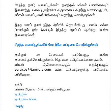
"சிறந்த தமிழ் வலைப்பூக்கள்" தளத்தில் உங்கள் பிளாக்கையும்
இணைத்து வலைப்பூவிற்கான வருகையை அறிந்து கொள்வதுடன்,
உங்கள் வலைப்பூவின் ரேங்கையும் தெரிந்து கொள்ளுங்கள்.
இநத வாரம் தான் இந்த ரேங்கிங் தொடங்கியது, எனவே எல்லா
பிளாக்கும் ஒரே கோட்டில் இருந்து ஆரம்பம் ஆகிறது. உடனே
இணையுங்கள்
சிறந்த வலைப்பூக்களில் சேர இந்த சுட்டியை சொடுக்குங்கள்
இன்னும் பல சேவைகள் வரப்போகுது, உடனே
இணைத்துக்கொள்ளுங்கள். இது உலக தமிழர்களக்கான தளம்.
உங்கள் ஆலோசணைகளும் கருத்துகளும்
services@tamilers.com என்ற மின்னஞ்சலுக்கு வரவேற்க்க
படுகின்றன.
நன்றி
உங்கள் ஆதரவு, அன்பு மற்றும் தமிழுடன்
தமிழர்ஸ்
தமிழர்ஸ் பிளாக்
Reply