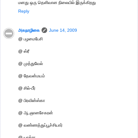
மனது ஒரு தெளிவான நிலையில் இருக்கிறது
Reply
அகநாழிகை
June 14, 2009
@ பழமைபேசி
@ ஸ்ரீ
@ முத்துவேல்
@ தேவன்மயம்
@ சில்-பீர்
@ பிரவின்ஸ்கா
@ ஆ.ஞானசேகரன்
@ வண்ணத்துப்பூச்சியார்
@ யாத்ரா