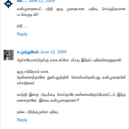
ஸ்ரீ....
June 12, 2009
வன்முறையைப் பற்றி ஒரு முறையான பதிவு, பொருத்தமான
படங்களுடன்!
ஸ்ரீ....
Reply
ச.முத்துவேல்
June 12, 2009
ஆச்சரியமாயிருக்கு வாசு.எப்போ. எப்படி இந்தப் பதிவுங்கறதுதான்.
ஒரு சந்தேகம் வாசு.
/தன்னைத்தானே துன்புறுத்திக் கொள்வதென்பது வன்முறையின்
உச்சநிலை/
காந்தி இதை அடிக்கடி செய்தாரே.உண்ணாவிரதப்போராட்டம் இந்த
வகைதானே. இவை வன்முறைதானா?
நல்ல, அர்த்தமுள்ள பதிவு.
Reply