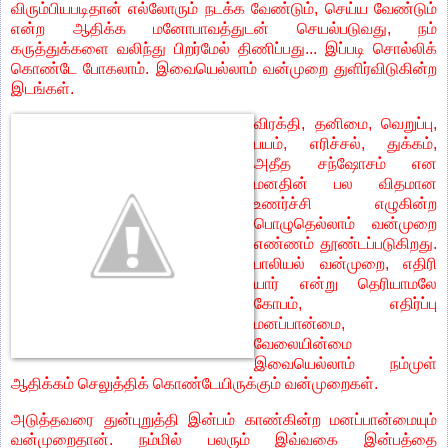
விரும்பியபடிதான் எல்லோரும் நடக்க வேண்டும், செய்ய வேண்டும்
என்ற ஆதிக்க மனோபாவத்துடன் செயல்படுவது, நம்
கருத்துக்களை வலிந்து பிறர்மேல் திணிப்பது... இப்படி சொல்லிக்
கொண்டே போகலாம். இவையெல்லாம் வன்முறை துளிர்விடுகின்ற
இடங்கள்.
விரக்தி, தனிமை, வெறுப்பு,
பயம், எரிச்சல், துக்கம்,
அதீத சந்ஷோசம் என
மனதின் பல விதமான
உணர்ச்சி எழுகின்ற
பொழுதெல்லாம் வன்முறை
எண்ணம் தூண்டப்படுகிறது.
பாலியல் வன்முறை, எதிரி
யார் என்று தெரியாமலே
கோபம், எதிர்ப்பு
மனப்பான்மை,
வேலையின்மை
இவையெல்லாம் நம்முள்
ஆதிக்கம் செலுத்திக் கொண்டேயிருக்கும் வன்முறைகள்.
அடுத்தவரை துன்புறுத்தி இன்பம் காண்கின்ற மனப்பான்மையும்
வன்முறைதான். நம்மில் பலரும் இவ்வகை இன்பத்தை