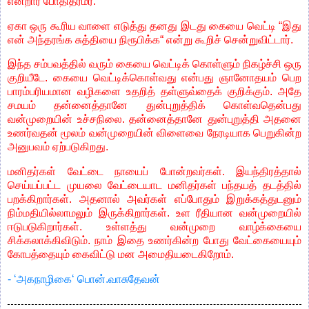
என்றார் போதிதர்மர்.
ஏகா ஒரு கூரிய வாளை எடுத்து தனது இடது கையை வெட்டி “இது
என் அந்தரங்க சுத்தியை நிரூபிக்க“ என்று கூறிச் சென்றுவிட்டார்.
இந்த சம்பவத்தில் வரும் கையை வெட்டிக் கொள்ளும் நிகழ்ச்சி ஒரு
குறியீடே. கையை வெட்டிக்கொள்வது என்பது ஞானோதயம் பெற
பாரம்பரியமான வழிகளை உதறித் தள்ளுவ்தைக் குறிக்கும். அதே
சமயம் தன்னைத்தானே துன்புறுத்திக் கொள்வதென்பது
வன்முறையின் உச்சநிலை. தன்னைத்தானே துன்புறுத்தி அதனை
உணர்வதன் மூலம் வன்முறையின் விளைவை நேரடியாக பெறுகின்ற
அனுபவம் ஏற்படுகிறது.
மனிதர்கள் வேட்டை நாயைப் போன்றவர்கள். இயந்திரத்தால்
செய்யப்பட்ட முயலை வேட்டையாட மனிதர்கள் பந்தயத் தடத்தில்
பறக்கிறார்கள். அதனால் அவர்கள் எப்போதும் இறுக்கத்துடனும்
நிம்மதியில்லாமலும் இருக்கிறார்கள். உள ரீதியான வன்முறையில்
ஈடுபடுகிறார்கள். உள்ளத்து வன்முறை வாழ்க்கையை
சிக்கலாக்கிவிடும். நாம் இதை உணர்கின்ற போது வேட்கையையும்
கோபத்தையும் கைவிட்டு மன அமைதியடைகிறோம்.
- ‘அகநாழிகை‘ பொன்.வாசுதேவன்