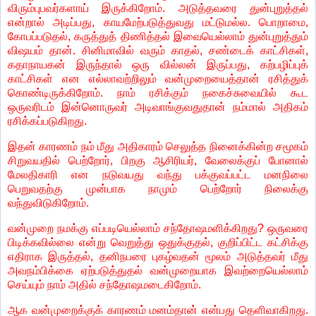
விரும்புபவர்களாய் இருக்கிறோம். அடுத்தவரை துன்புறுத்தல்
என்றால் அடிப்பது, காயமேற்படுத்துவது மட்டுமல்ல. பொறாமை,
கோபப்படுதல், கருத்துத் திணித்தல் இவையெல்லாம் துன்புறுத்தும்
விஷயம் தான். சினிமாவில் வரும் காதல், சண்டைக் காட்சிகள்,
கதாநாயகன் இருந்தால் ஒரு வில்லன் இருப்பது, கற்பழிப்புக்
காட்சிகள் என எல்லாவற்றிலும் வன்முறையைத்தான் ரசித்துக்
கொண்டிருக்கிறோம். நாம் ரசிக்கும் நகைச்சுவையில் கூட
ஒருவரிடம் இன்னொருவர் அடிவாங்குவதுதான் நம்மால் அதிகம்
ரசிக்கப்படுகிறது.
இதன் காரணம் நம் மீது அதிகாரம் செலுத்த நினைக்கின்ற சமூகம்
சிறுவயதில் பெற்றோர், பிறகு ஆசிரியர், வேலைக்குப் போனால்
மேலதிகாரி என நடுவயது வந்து பக்குவப்பட்ட மனநிலை
பெறுவதற்கு முன்பாக நாமும் பெற்றோர் நிலைக்கு
வந்துவிடுகிறோம்.
வன்முறை நமக்கு எப்படியெல்லாம் சந்தோஷமளிக்கிறது? ஒருவரை
பிடிக்கவில்லை என்று வெறுத்து ஒதுக்குதல், குறிப்பிட்ட கட்சிக்கு
எதிராக இருத்தல், தனிநபரை புகழ்வதன் மூலம் அடுத்தவர் மீது
அவநம்பிக்கை ஏற்படுத்துதல் வன்முறையாக இவற்றையெல்லாம்
செய்யும் நாம் அதில் சந்தோஷமடைகிறோம்.
ஆக வன்முறைக்குக் காரணம் மனம்தான் என்பது தெளிவாகிறது.